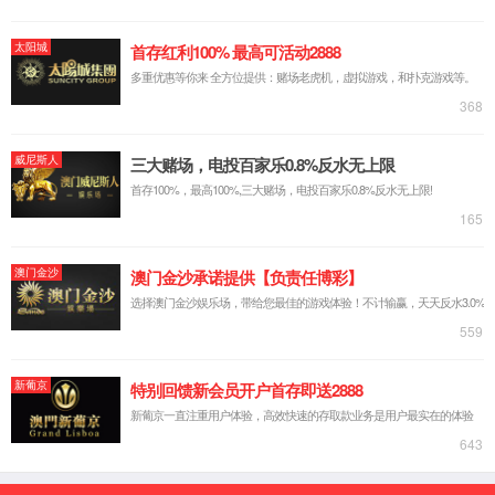
产教融合
数智化商业运营中心
投资赋能
政企赋能
连锁财
税
科技产业化中心
连锁MBA
连锁研究
理论研究
710公海图书馆
中国连锁节
行业报告
陪跑伙伴
新闻中心
公司动态
行业新闻
联系我们
公司动态
行业新闻
首页
>
新闻中心
>
公司动态
品牌连锁如何做好战
略落地最后一公里？
710公海集团合伙人｜
心·场景美学主理人受邀