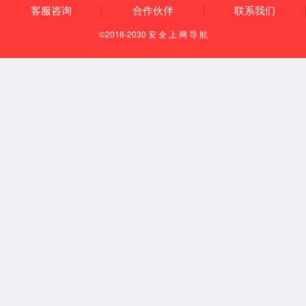
才!
从南开到百果园，从
清华大学教授到百亿
上市公司总裁面对
面：全球连锁MBA以
顶级供应链课程，重
塑产业领袖思维
当百年学府遇上创新热
土710公海全球连锁