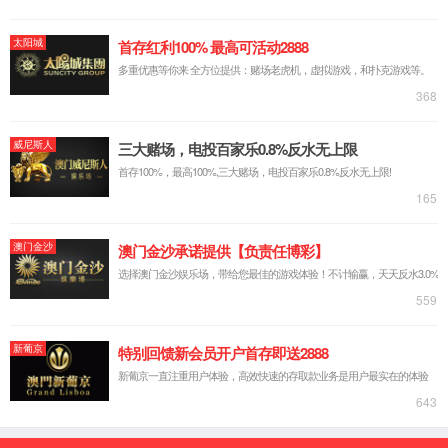
产教融合
数智化商业运营中心
投资赋能
政企赋能
连锁财
税
科技产业化中心
连锁MBA
连锁研究
理论研究
710公海图书馆
中国连锁节
行业报告
陪跑伙伴
新闻中心
公司动态
行业新闻
联系我们
课程动态
首页
>
课程新闻
>
课程动态
开放报名丨710公海
连锁产业学院推出全
球首个连锁MBA课
程，培养顶级连锁人