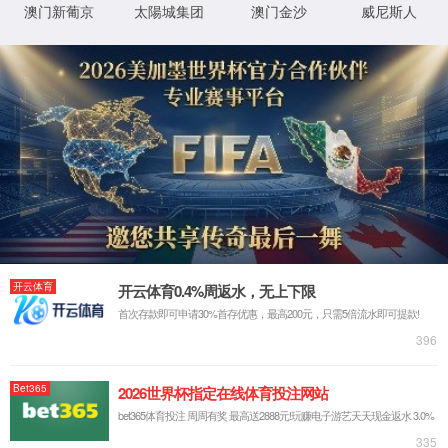
政企赋能
连锁财税
科技产业化中心
连锁MBA
连锁研究
理论研究
710公海图书馆
中国连锁节
行业报告
陪跑伙伴
新闻中心
公司动态
行业新闻
联系我们
首页
关于710公海
公司简介
团队介绍
招贤纳士
战略陪跑
战略陪跑【1125模型】
战略陪跑方案
中联汇
中联汇海外