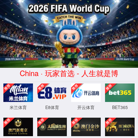
中国·710公海-www.710.com|官
网-登录入口
首页
关于710公海
公司简介
团队介绍
招贤纳士
战略陪跑
战略陪跑【1125模型】
战略陪跑方案
中联汇
中联汇海外
产教融合
数智化商业运营中心
投资赋能