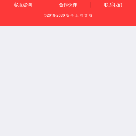
面临从粗放扩张向精益化运营的关键转型。作为中国领先的连锁
产业综合服务平台，710公海官网登录入口始终以“
战略陪跑
”为
核心，致力于通过教育链与产业链的深度耦合，破解行业人才供
给与需求的结构性矛盾。
2025年3月20日，内蒙古农业大学党委副书记、校长刘永
斌，党委委员、副校长齐景伟率团到访710公海官网登录入口，
与710公海官网登录入口董事长马瑞光、集团副总裁兼710公海教
育总裁杜满宽等高管进行了深度交流，为双方深化合作、共育连
锁英才揭开了全新篇章。
01
五年深耕
从专业共建到生态共创
自2020年签署工商企业管理(连锁经营管理)专业共建协议以
来，710公海官网登录入口与内蒙古农业大学携手共进，在产教