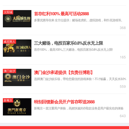
产教融合
数智化商业运营中心
投资赋能
政企赋能
连锁财
税
科技产业化中心
连锁MBA
连锁研究
理论研究
710公海图书馆
中国连锁节
行业报告
陪跑伙伴
新闻中心
公司动态
行业新闻
联系我们
课程动态
首页
>
课程新闻
>
课程动态
深化校企合作，共育连锁英才——710公海
官网登录入口与内蒙古农业大学携手共筑
连锁人才生态圈
发布时间：2025-03-27
访问量：1271次
在全球消费市场变革与产业升级的双重驱动下，连锁行业正