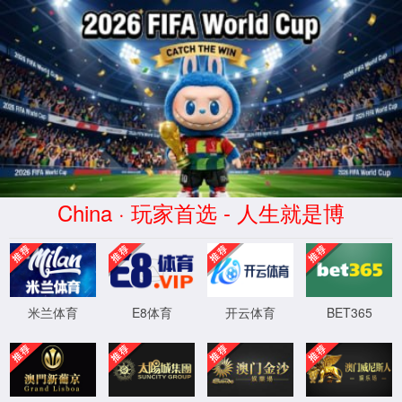
中国·710公海-www.710.com|官
网-登录入口
首页
关于710公海
公司简介
团队介绍
招贤纳士
战略陪跑
战略陪跑【1125模型】
战略陪跑方案
中联汇
中联汇海外
产教融合
数智化商业运营中心
投资赋能