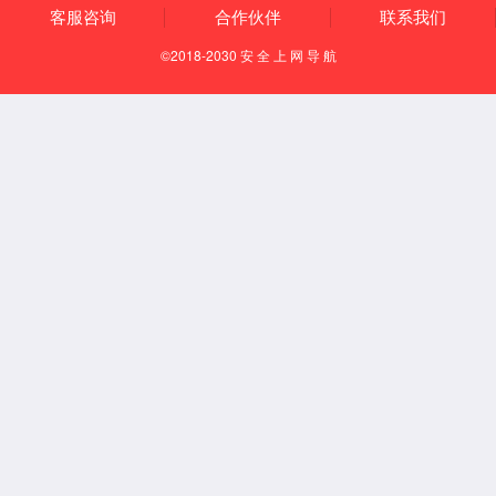
无限连锁
编著：马瑞光 尹传高
快速复制企业竞争力
复制连锁帝国
编著：马瑞光
中国连锁经营实战培训第一人 为你揭秘连锁业基本常青的
法则
中国式连锁
编著：马瑞光
制造企业（自建渠道） 的商业化冲动