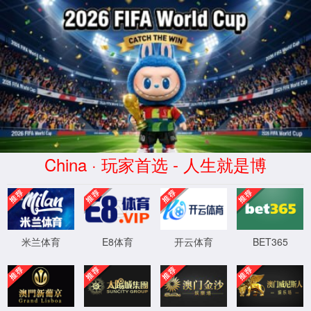
中国·710公海-www.710.com|官
网-登录入口
首页
关于710公海
公司简介
团队介绍
招贤纳士
战略陪跑
战略陪跑【1125模型】
战略陪跑方案
中联汇
中联汇海外
产教融合
数智化商业运营中心
投资赋能