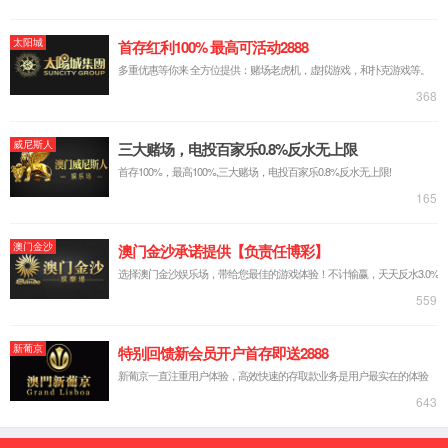
产教融合
数智化商业运营中心
投资赋能
政企赋能
连锁财
税
科技产业化中心
连锁MBA
连锁研究
理论研究
710公海图书馆
中国连锁节
行业报告
陪跑伙伴
新闻中心
公司动态
行业新闻
联系我们
理论研究
710公海图书馆
中国连锁节
行业报告
首页
>
行业报告
710公海官网登录入口重磅发布《2024年大
健康行业分析报告》：整体规模呈逐年增
长趋势，大健康市场大有可为
发布时间：2025-01-21
访问量：1796次
近年来，大健康行业因人们健康意识提升和生活
品质追求而蓬勃发展，科技进步与消费升级促使行业