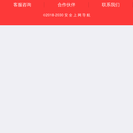
涌现新趋势：智能化、个性化产品服务备受消费者欢
迎，远程医疗、互联网医疗逐渐改变了人们的就医习
惯，老龄化加剧带动康复护理、健康养老需求增长。
这些新兴趋势为行业开辟了广阔的发展空间，同时也
向企业及投资者提出了更高挑战与要求。
为了深入剖析大健康行业的市场现状、发展趋势
及未来机遇，710公海官网登录入口发布了《2024年
大健康行业分析报告》。本报告从市场规模与增长、
行业特征与消费趋势、市场细分与亮点、市场驱动因
素与发展机遇、行业发展挑战与应对策略以及未来发
展趋势预测等多个方面，对大健康行业进行全面的分
析和研究。通过深入挖掘数据、剖析案例、展望未
来，为相关企业及投资者提供有价值的决策参考和市
场洞察，帮助他们更好地把握行业脉搏，抓住发展机
遇，应对挑战风险。
报告目录
一、国内大健康行业市场研究
二、医疗健康服务市场研究