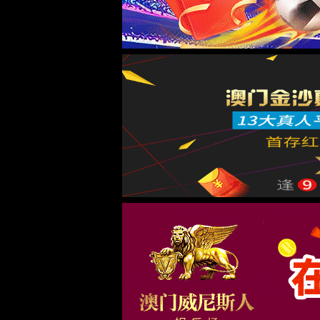
科技产业化中心
连锁MBA
连锁研究
理论研究
710公海图书馆
中国连锁节
行业报告
陪跑伙伴
新闻中心
公司动态
行业新闻
联系我们
首页
关于710公海
公司简介
团队介绍
招贤纳士
战略陪跑
战略陪跑【1125模型】
战略陪跑方案
中联汇
中联汇海外
连锁MBA
连锁研究
获取门店模式定制化方案